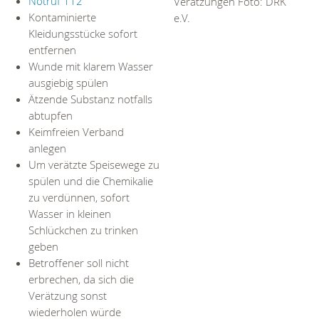
Notruf 112
Verätzungen Foto: DRK
Kontaminierte
e.V.
Kleidungsstücke sofort
entfernen
Wunde mit klarem Wasser
ausgiebig spülen
Ätzende Substanz notfalls
abtupfen
Keimfreien Verband
anlegen
Um verätzte Speisewege zu
spülen und die Chemikalie
zu verdünnen, sofort
Wasser in kleinen
Schlückchen zu trinken
geben
Betroffener soll nicht
erbrechen, da sich die
Verätzung sonst
wiederholen würde