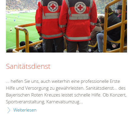
Sanitätsdienst
... helfen Sie uns, auch weiterhin eine professionelle
Erste
Hilfe
und Versorgung zu gewährleisten. Sanitätsdienst... des
Bayerischen Roten Kreuzes leistet schnelle
Hilfe
. Ob Konzert,
Sportveranstaltung, Karnevalsumzug...
Weiterlesen