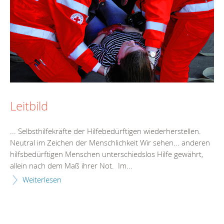
Leitbild
... Selbst
hilfe
kräfte der
Hilfe
bedürftigen wiederh
erste
llen.
Neutral im Zeichen der Menschlichkeit Wir sehen... anderen
hilfsbedürftigen Menschen unterschiedslos
Hilfe
gewährt,
allein nach dem Maß ihrer Not. Im...
Weiterlesen